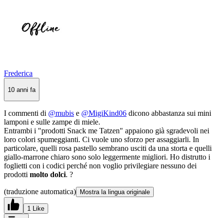
Frederica
10 anni fa
I commenti di
@mubis
e
@MigiKind06
dicono abbastanza sui mini
lamponi e sulle zampe di miele.
Entrambi i "prodotti Snack me Tatzen" appaiono già sgradevoli nei
loro colori spumeggianti. Ci vuole uno sforzo per assaggiarli. In
particolare, quelli rosa pastello sembrano usciti da una storta e quelli
giallo-marrone chiaro sono solo leggermente migliori. Ho distrutto i
foglietti con i codici perché non voglio privilegiare nessuno dei
prodotti
molto dolci
. ?
(traduzione automatica)
Mostra la lingua originale
1 Like