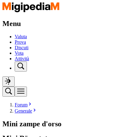
Menu
Valuta
Prova
Discuti
Vota
Attività
Forum
Generale
Mini zampe d'orso