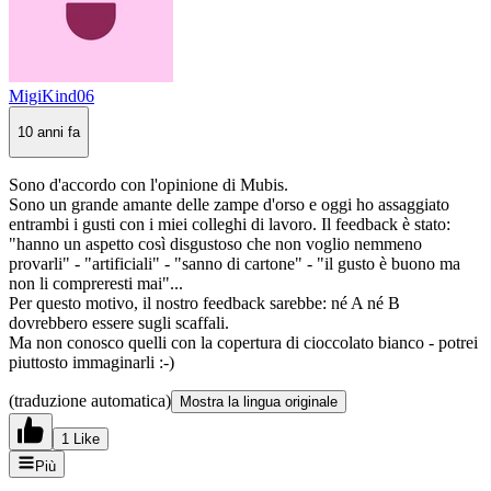
MigiKind06
10 anni fa
Sono d'accordo con l'opinione di Mubis.
Sono un grande amante delle zampe d'orso e oggi ho assaggiato
entrambi i gusti con i miei colleghi di lavoro. Il feedback è stato:
"hanno un aspetto così disgustoso che non voglio nemmeno
provarli" - "artificiali" - "sanno di cartone" - "il gusto è buono ma
non li compreresti mai"...
Per questo motivo, il nostro feedback sarebbe: né A né B
dovrebbero essere sugli scaffali.
Ma non conosco quelli con la copertura di cioccolato bianco - potrei
piuttosto immaginarli :-)
(traduzione automatica)
Mostra la lingua originale
1 Like
Più