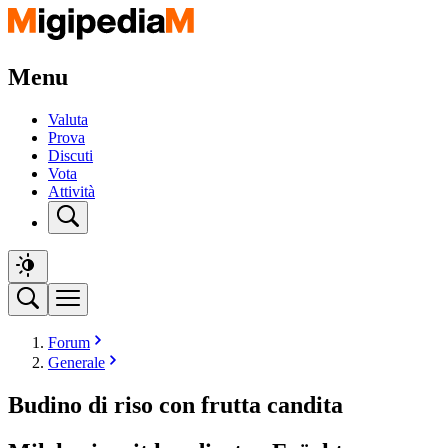
Menu
Valuta
Prova
Discuti
Vota
Attività
Forum
Generale
Budino di riso con frutta candita