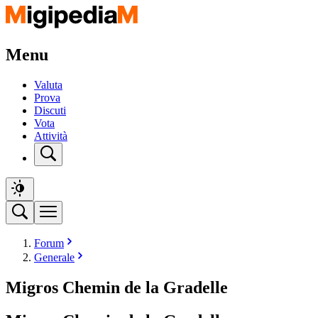
Menu
Valuta
Prova
Discuti
Vota
Attività
Forum
Generale
Migros Chemin de la Gradelle