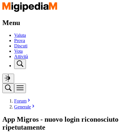
Menu
Valuta
Prova
Discuti
Vota
Attività
Forum
Generale
App Migros - nuovo login riconosciuto
ripetutamente