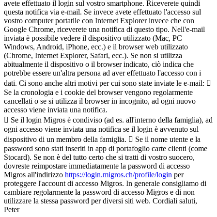
avete effettuato il login sul vostro smartphone. Riceverete quindi
questa notifica via e-mail. Se invece avete effettuato l'accesso sul
vostro computer portatile con Internet Explorer invece che con
Google Chrome, riceverete una notifica di questo tipo. Nell'e-mail
inviata è possibile vedere il dispositivo utilizzato (Mac, PC
Windows, Android, iPhone, ecc.) e il browser web utilizzato
(Chrome, Internet Explorer, Safari, ecc.). Se non si utilizza
abitualmente il dispositivo o il browser indicato, ciò indica che
potrebbe essere un'altra persona ad aver effettuato l'accesso con i
dati. Ci sono anche altri motivi per cui sono state inviate le e-mail: 
Se la cronologia e i cookie del browser vengono regolarmente
cancellati o se si utilizza il browser in incognito, ad ogni nuovo
accesso viene inviata una notifica.
 Se il login Migros è condiviso (ad es. all'interno della famiglia), ad
ogni accesso viene inviata una notifica se il login è avvenuto sul
dispositivo di un membro della famiglia.  Se il nome utente e la
password sono stati inseriti in app di portafoglio carte clienti (come
Stocard). Se non è del tutto certo che si tratti di vostro suocero,
dovreste reimpostare immediatamente la password di accesso
Migros all'indirizzo
https://login.migros.ch/profile/login
per
proteggere l'account di accesso Migros. In generale consigliamo di
cambiare regolarmente la password di accesso Migros e di non
utilizzare la stessa password per diversi siti web. Cordiali saluti,
Peter