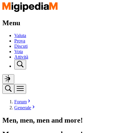
Menu
Valuta
Prova
Discuti
Vota
Attività
Forum
Generale
Men, men, men and more!