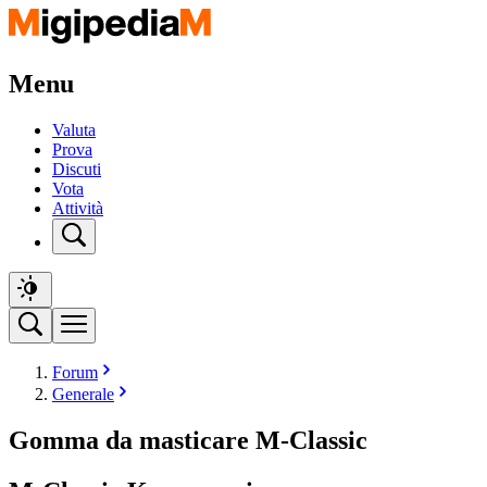
Menu
Valuta
Prova
Discuti
Vota
Attività
Forum
Generale
Gomma da masticare M-Classic