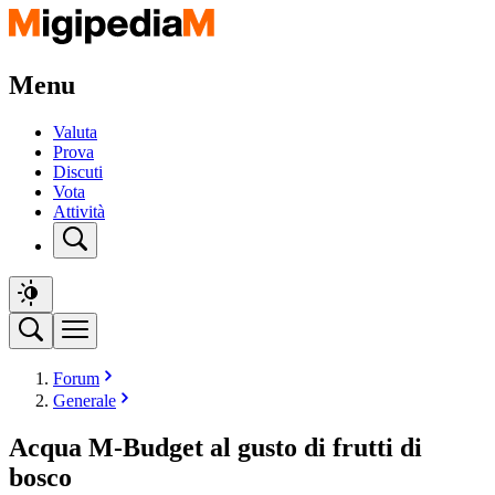
Menu
Valuta
Prova
Discuti
Vota
Attività
Forum
Generale
Acqua M-Budget al gusto di frutti di
bosco