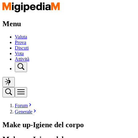
Menu
Valuta
Prova
Discuti
Vota
Attività
Forum
Generale
Make up-Igiene del corpo