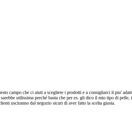
to campo che ci aiuti a scegliere i prodotti e a consigliarci il piu' adatt
rebbe utilissima perché basta che per es. gli dico il mio tipo di pelle, il
enti usciranno dal negozio sicuri di aver fatto la scelta giusta.