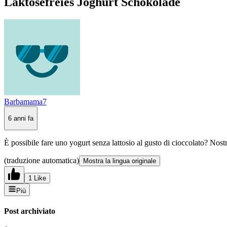
Laktosefreies Joghurt Schokolade
Barbamama7
6 anni fa
È possibile fare uno yogurt senza lattosio al gusto di cioccolato? Nostr
(traduzione automatica)
Mostra la lingua originale
1 Like
Più
Post archiviato