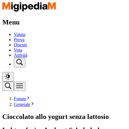
Menu
Valuta
Prova
Discuti
Vota
Attività
Forum
Generale
Cioccolato allo yogurt senza lattosio