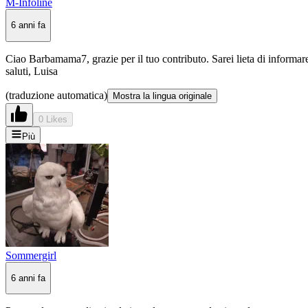
M-Infoline
6 anni fa
Ciao Barbamama7, grazie per il tuo contributo. Sarei lieta di informare
saluti, Luisa
(traduzione automatica)
Mostra la lingua originale
0 Likes
Più
Sommergirl
6 anni fa