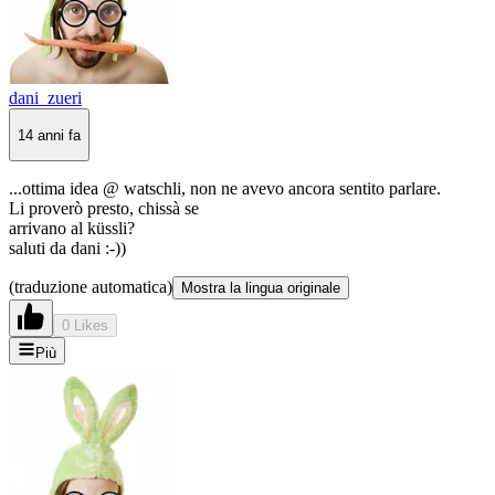
dani_zueri
14 anni fa
...ottima idea @ watschli, non ne avevo ancora sentito parlare.
Li proverò presto, chissà se
arrivano al küssli?
saluti da dani :-))
(traduzione automatica)
Mostra la lingua originale
0 Likes
Più