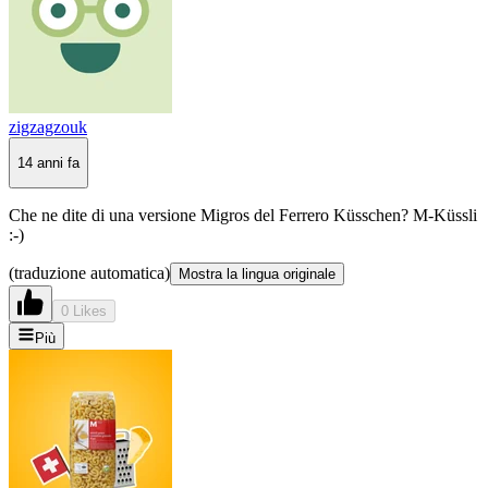
zigzagzouk
14 anni fa
Che ne dite di una versione Migros del Ferrero Küsschen? M-Küssli
:-)
(traduzione automatica)
Mostra la lingua originale
0 Likes
Più