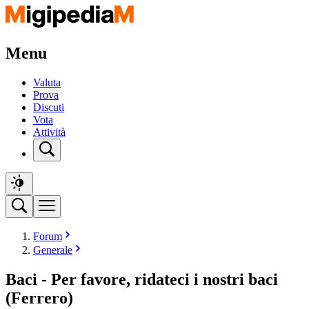
Menu
Valuta
Prova
Discuti
Vota
Attività
Forum
Generale
Baci - Per favore, ridateci i nostri baci
(Ferrero)