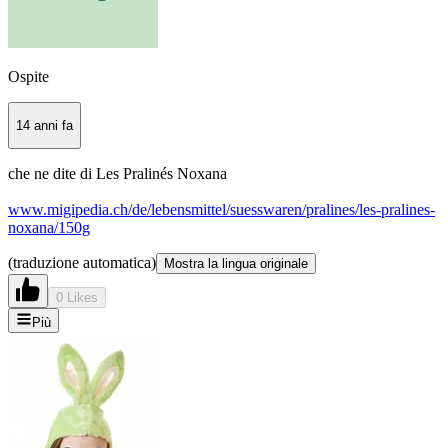
Ospite
14 anni fa
che ne dite di Les Pralinés Noxana
www.migipedia.ch/de/lebensmittel/suesswaren/pralines/les-pralines-
noxana/150g
(traduzione automatica)
Mostra la lingua originale
0 Likes
Più