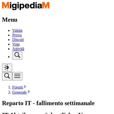
Menu
Valuta
Prova
Discuti
Vota
Attività
Forum
Generale
Reparto IT - fallimento settimanale