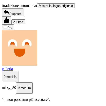
(traduzione automatica)
Mostra la lingua originale
Risposte
2 Likes
Più
galleria
9 mesi fa
missy_89
9 mesi fa
"... non possiamo più accettare".