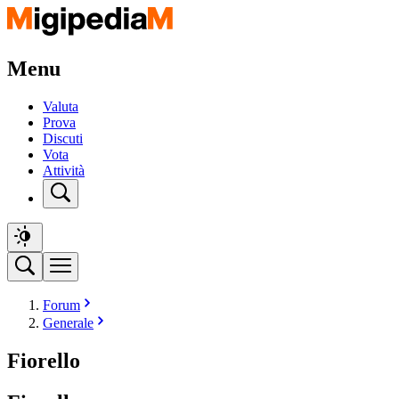
Menu
Valuta
Prova
Discuti
Vota
Attività
Forum
Generale
Fiorello