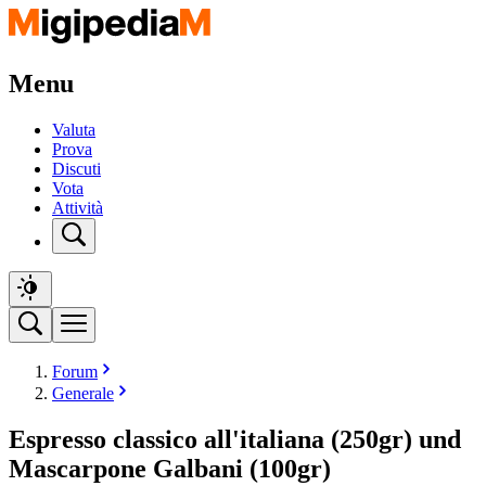
Menu
Valuta
Prova
Discuti
Vota
Attività
Forum
Generale
Espresso classico all'italiana (250gr) und
Mascarpone Galbani (100gr)