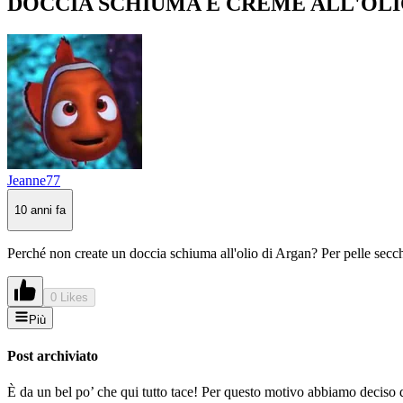
DOCCIA SCHIUMA E CREME ALL'OLI
Jeanne77
10 anni fa
Perché non create un doccia schiuma all'olio di Argan? Per pelle secc
0 Likes
Più
Post archiviato
È da un bel po’ che qui tutto tace! Per questo motivo abbiamo deciso di