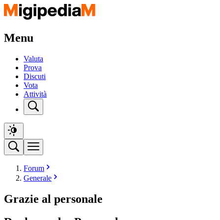
Menu
Valuta
Prova
Discuti
Vota
Attività
Forum
Generale
Grazie al personale