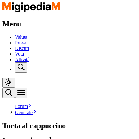
Menu
Valuta
Prova
Discuti
Vota
Attività
Forum
Generale
Torta al cappuccino