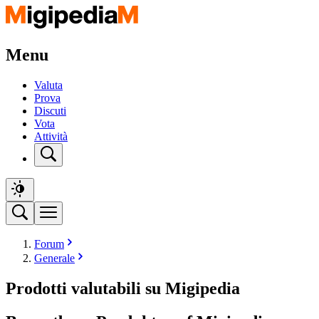
Menu
Valuta
Prova
Discuti
Vota
Attività
Forum
Generale
Prodotti valutabili su Migipedia