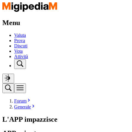
Menu
Valuta
Prova
Discuti
Vota
Attività
Forum
Generale
L'APP impazzisce