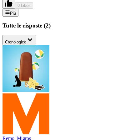
0 Likes
Più
Tutte le risposte
(
2
)
Cronologico
Remo_Migros