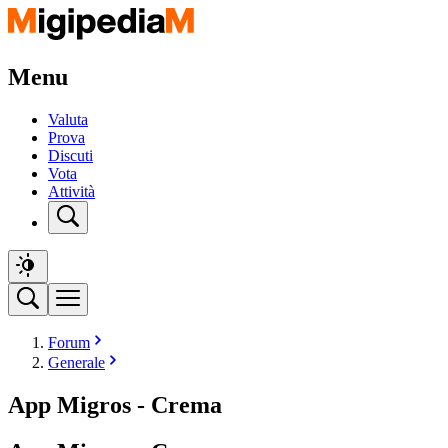
Menu
Valuta
Prova
Discuti
Vota
Attività
Forum
Generale
App Migros - Crema