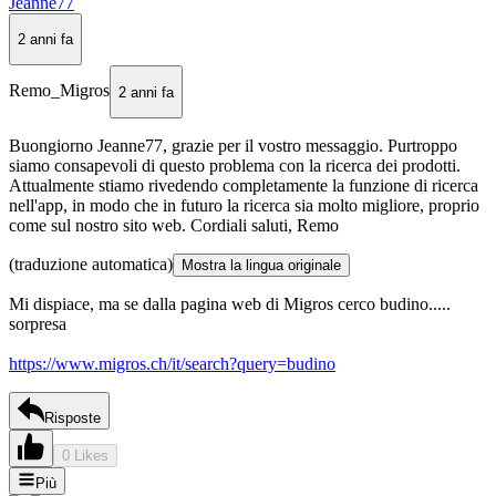
Jeanne77
2 anni fa
Remo_Migros
2 anni fa
Buongiorno Jeanne77, grazie per il vostro messaggio. Purtroppo
siamo consapevoli di questo problema con la ricerca dei prodotti.
Attualmente stiamo rivedendo completamente la funzione di ricerca
nell'app, in modo che in futuro la ricerca sia molto migliore, proprio
come sul nostro sito web. Cordiali saluti, Remo
(traduzione automatica)
Mostra la lingua originale
Mi dispiace, ma se dalla pagina web di Migros cerco budino.....
sorpresa
https://www.migros.ch/it/search?query=budino
Risposte
0 Likes
Più