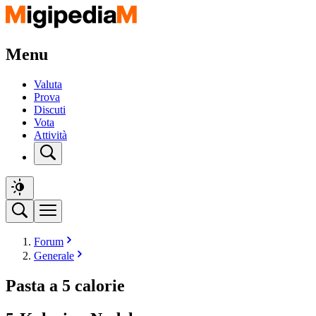
Menu
Valuta
Prova
Discuti
Vota
Attività
Forum
Generale
Pasta a 5 calorie