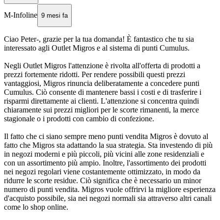
M-Infoline
9 mesi fa
Ciao Peter-, grazie per la tua domanda! È fantastico che tu sia
interessato agli Outlet Migros e al sistema di punti Cumulus.
Negli Outlet Migros l'attenzione è rivolta all'offerta di prodotti a
prezzi fortemente ridotti. Per rendere possibili questi prezzi
vantaggiosi, Migros rinuncia deliberatamente a concedere punti
Cumulus. Ciò consente di mantenere bassi i costi e di trasferire i
risparmi direttamente ai clienti. L'attenzione si concentra quindi
chiaramente sui prezzi migliori per le scorte rimanenti, la merce
stagionale o i prodotti con cambio di confezione.
Il fatto che ci siano sempre meno punti vendita Migros è dovuto al
fatto che Migros sta adattando la sua strategia. Sta investendo di più
in negozi moderni e più piccoli, più vicini alle zone residenziali e
con un assortimento più ampio. Inoltre, l'assortimento dei prodotti
nei negozi regolari viene costantemente ottimizzato, in modo da
ridurre le scorte residue. Ciò significa che è necessario un minor
numero di punti vendita. Migros vuole offrirvi la migliore esperienza
d'acquisto possibile, sia nei negozi normali sia attraverso altri canali
come lo shop online.