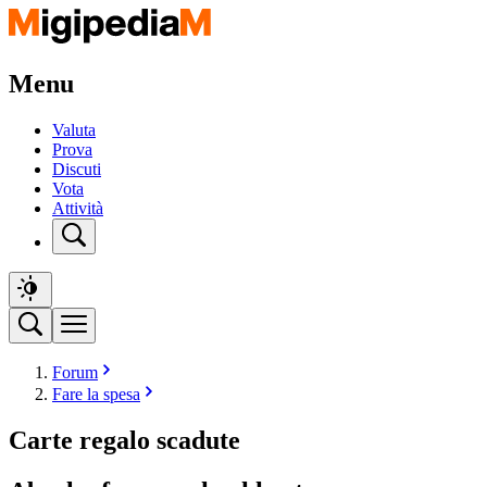
Menu
Valuta
Prova
Discuti
Vota
Attività
Forum
Fare la spesa
Carte regalo scadute