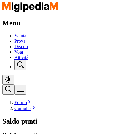
Menu
Valuta
Prova
Discuti
Vota
Attività
Forum
Cumulus
Saldo punti