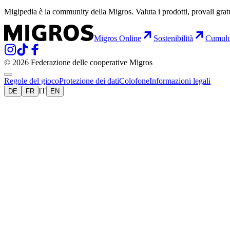
Migipedia è la community della Migros. Valuta i prodotti, provali grat
Migros Online
Sostenibilità
Cumul
© 2026 Federazione delle cooperative Migros
Regole del gioco
Protezione dei dati
Colofone
Informazioni legali
IT
DE
FR
EN