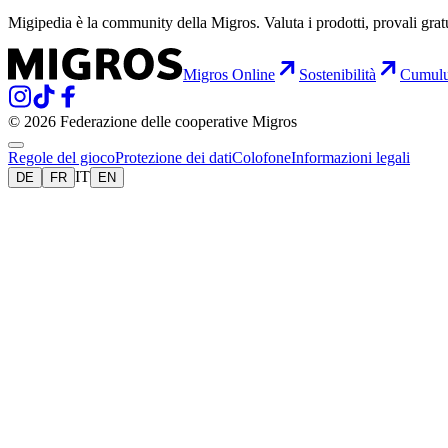
Migipedia è la community della Migros. Valuta i prodotti, provali grat
Migros Online
Sostenibilità
Cumul
© 2026 Federazione delle cooperative Migros
Regole del gioco
Protezione dei dati
Colofone
Informazioni legali
IT
DE
FR
EN