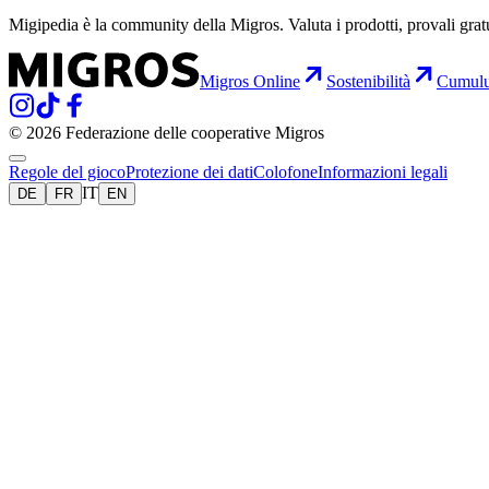
Migipedia è la community della Migros. Valuta i prodotti, provali grat
Migros Online
Sostenibilità
Cumul
© 2026 Federazione delle cooperative Migros
Regole del gioco
Protezione dei dati
Colofone
Informazioni legali
IT
DE
FR
EN