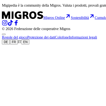
Migipedia è la community della Migros. Valuta i prodotti, provali grat
Migros Online
Sostenibilità
Cumul
© 2026 Federazione delle cooperative Migros
Regole del gioco
Protezione dei dati
Colofone
Informazioni legali
IT
DE
FR
EN