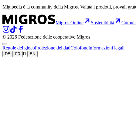
Migipedia è la community della Migros. Valuta i prodotti, provali grat
Migros Online
Sostenibilità
Cumul
© 2026 Federazione delle cooperative Migros
Regole del gioco
Protezione dei dati
Colofone
Informazioni legali
IT
DE
FR
EN