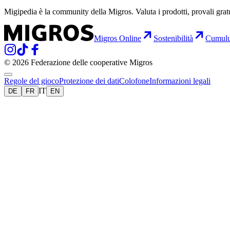
Migipedia è la community della Migros. Valuta i prodotti, provali grat
Migros Online
Sostenibilità
Cumul
© 2026 Federazione delle cooperative Migros
Regole del gioco
Protezione dei dati
Colofone
Informazioni legali
IT
DE
FR
EN