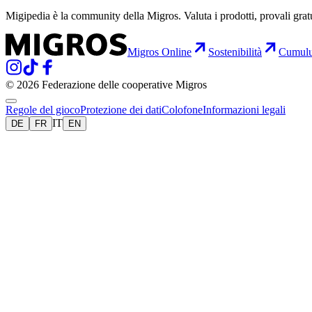
Migipedia è la community della Migros. Valuta i prodotti, provali grat
Migros Online
Sostenibilità
Cumul
© 2026 Federazione delle cooperative Migros
Regole del gioco
Protezione dei dati
Colofone
Informazioni legali
IT
DE
FR
EN