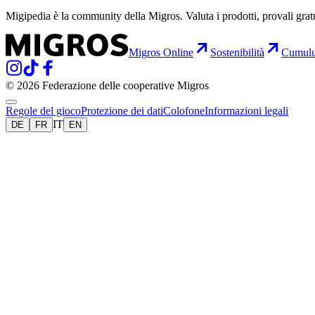
Migipedia è la community della Migros. Valuta i prodotti, provali grat
Migros Online
Sostenibilità
Cumul
© 2026 Federazione delle cooperative Migros
Regole del gioco
Protezione dei dati
Colofone
Informazioni legali
IT
DE
FR
EN