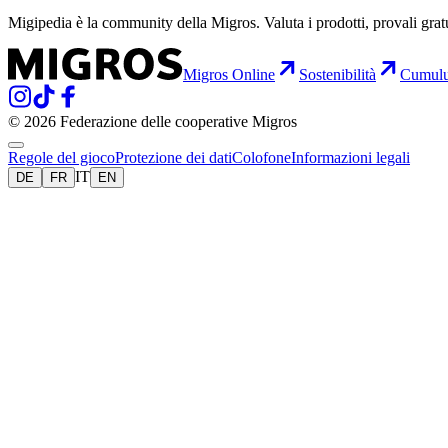
Migipedia è la community della Migros. Valuta i prodotti, provali grat
Migros Online
Sostenibilità
Cumul
© 2026 Federazione delle cooperative Migros
Regole del gioco
Protezione dei dati
Colofone
Informazioni legali
IT
DE
FR
EN