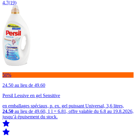
4.7
(19)
50%
24.50
au lieu de 49.60
Persil Lessive en gel Sensitive
en emballages spéciaux, p. ex. gel puissant Universal, 3,6 litres,
24.50
au lieu de 49.60, 1 l = 6.81, offre valable du 6.8 au 19.8.2026,
jusqu’à épuisement du stock.