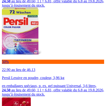
24.50
au lieu de 49.60, 1 l = 6.81, offre valable du 6.8 au 19.8.2026,
jusqu’à épuisement du stock.
50%
22.90
au lieu de 46.13
Persil Lessive en poudre, couleur, 3,96 kg
en emballages spéciaux, p. ex. gel puissant Universal, 3,6 litres,
24.50
au lieu de 49.60, 1 l = 6.81, offre valable du 6.8 au 19.8.2026,
jusqu’à épuisement du stock.