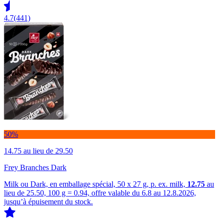
4.7
(441)
50%
14.75
au lieu de 29.50
Frey Branches Dark
Milk ou Dark, en emballage spécial, 50 x 27 g, p. ex. milk,
12.75
au
lieu de 25.50, 100 g = 0.94, offre valable du 6.8 au 12.8.2026,
jusqu’à épuisement du stock.