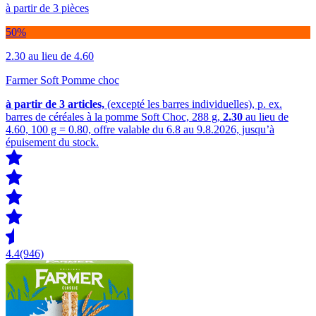
à partir de 3 pièces
50%
2.30
au lieu de 4.60
Farmer Soft Pomme choc
à partir de 3
articles,
(excepté les barres individuelles), p. ex.
barres de céréales à la pomme Soft Choc, 288 g,
2.30
au lieu de
4.60, 100 g = 0.80, offre valable du 6.8 au 9.8.2026, jusqu’à
épuisement du stock.
4.4
(946)