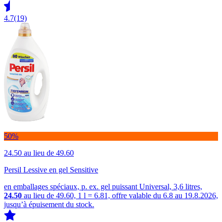
4.7
(19)
50%
24.50
au lieu de 49.60
Persil Lessive en gel Sensitive
en emballages spéciaux, p. ex. gel puissant Universal, 3,6 litres,
24.50
au lieu de 49.60, 1 l = 6.81, offre valable du 6.8 au 19.8.2026,
jusqu’à épuisement du stock.