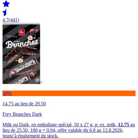
4.7
(441)
50%
14.75
au lieu de 29.50
Frey Branches Dark
Milk ou Dark, en emballage spécial, 50 x 27 g, p. ex. milk,
12.75
au
lieu de 25.50, 100 g = 0.94, offre valable du 6.8 au 12.8.2026,
jusqu’à épuisement du stock.