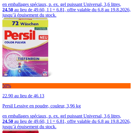
en emballages spéciaux, p. ex. gel puissant Universal, 3,6 litres,
24.50
au lieu de 49.60, 1 l = 6.81, offre valable du 6.8 au 19.8.2026,
jusqu’à épuisement du stock.
50%
22.90
au lieu de 46.13
Persil Lessive en poudre, couleur, 3,96 kg
en emballages spéciaux, p. ex. gel puissant Universal, 3,6 litres,
24.50
au lieu de 49.60, 1 l = 6.81, offre valable du 6.8 au 19.8.2026,
jusqu’à épuisement du stock.