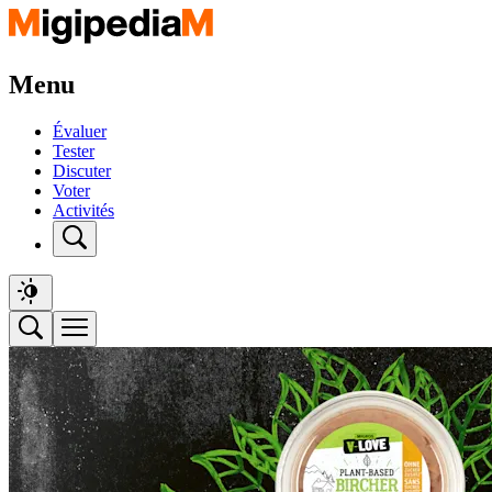
Menu
Évaluer
Tester
Discuter
Voter
Activités