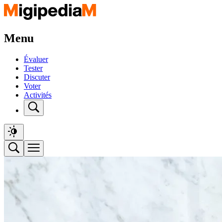
Menu
Évaluer
Tester
Discuter
Voter
Activités