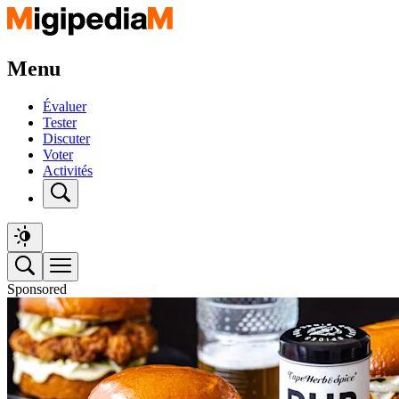
Menu
Évaluer
Tester
Discuter
Voter
Activités
Sponsored