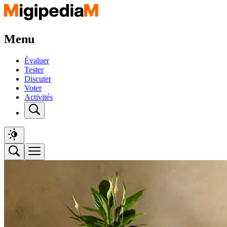
Menu
Évaluer
Tester
Discuter
Voter
Activités