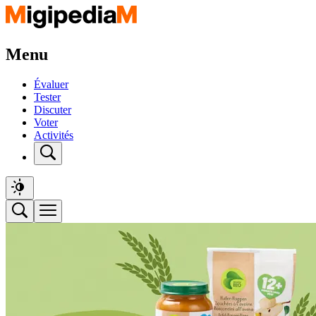
Menu
Évaluer
Tester
Discuter
Voter
Activités