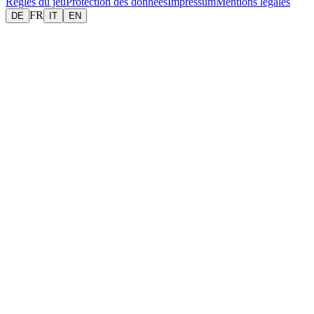
Règles du jeu
Protection des données
Impressum
Mentions légales
FR
DE
IT
EN