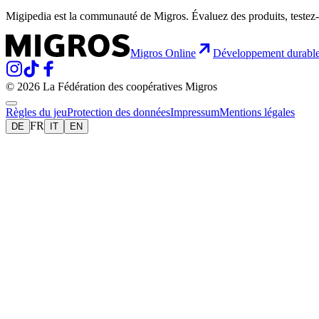
Migipedia est la communauté de Migros. Évaluez des produits, testez-
Migros Online
Développement durabl
© 2026 La Fédération des coopératives Migros
Règles du jeu
Protection des données
Impressum
Mentions légales
FR
DE
IT
EN