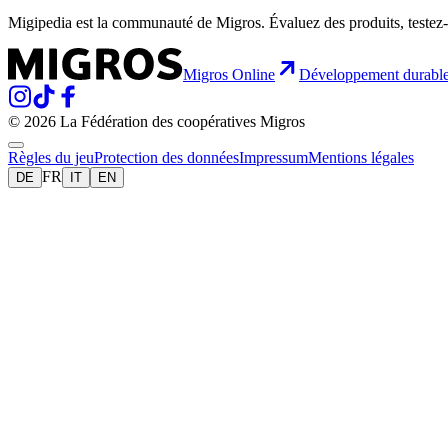
Migipedia est la communauté de Migros. Évaluez des produits, testez-
Migros Online
Développement durabl
© 2026 La Fédération des coopératives Migros
Règles du jeu
Protection des données
Impressum
Mentions légales
FR
DE
IT
EN