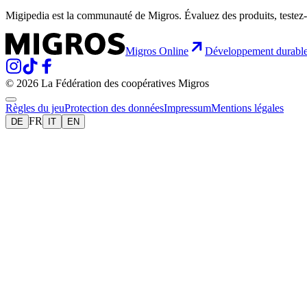
Migipedia est la communauté de Migros. Évaluez des produits, testez-
Migros Online
Développement durabl
© 2026 La Fédération des coopératives Migros
Règles du jeu
Protection des données
Impressum
Mentions légales
FR
DE
IT
EN