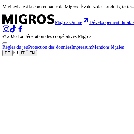
Migipedia est la communauté de Migros. Évaluez des produits, testez-
Migros Online
Développement durabl
© 2026 La Fédération des coopératives Migros
Règles du jeu
Protection des données
Impressum
Mentions légales
FR
DE
IT
EN