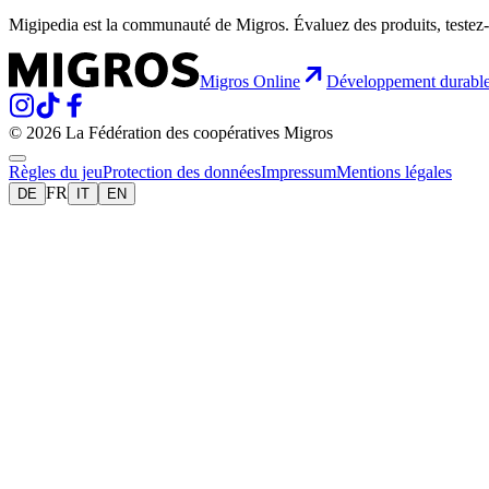
Migipedia est la communauté de Migros. Évaluez des produits, testez-
Migros Online
Développement durabl
© 2026 La Fédération des coopératives Migros
Règles du jeu
Protection des données
Impressum
Mentions légales
FR
DE
IT
EN