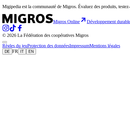
Migipedia est la communauté de Migros. Évaluez des produits, testez-
Migros Online
Développement durabl
© 2026 La Fédération des coopératives Migros
Règles du jeu
Protection des données
Impressum
Mentions légales
FR
DE
IT
EN