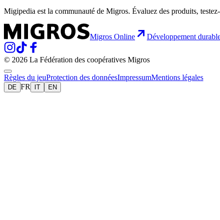
Migipedia est la communauté de Migros. Évaluez des produits, testez-
Migros Online
Développement durabl
© 2026 La Fédération des coopératives Migros
Règles du jeu
Protection des données
Impressum
Mentions légales
FR
DE
IT
EN