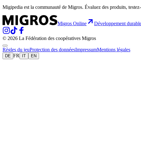
Migipedia est la communauté de Migros. Évaluez des produits, testez-
Migros Online
Développement durabl
© 2026 La Fédération des coopératives Migros
Règles du jeu
Protection des données
Impressum
Mentions légales
FR
DE
IT
EN