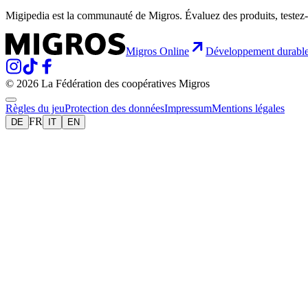
Migipedia est la communauté de Migros. Évaluez des produits, testez-
Migros Online
Développement durabl
© 2026 La Fédération des coopératives Migros
Règles du jeu
Protection des données
Impressum
Mentions légales
FR
DE
IT
EN