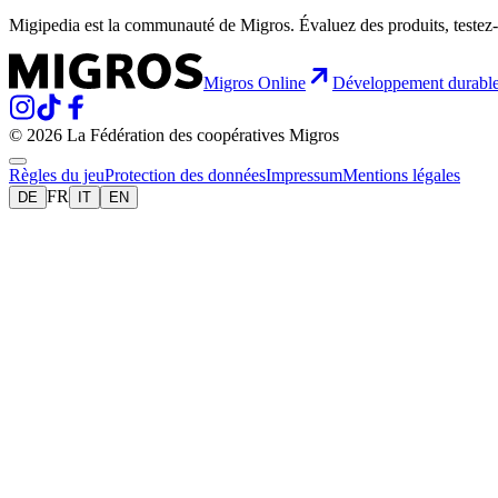
Migipedia est la communauté de Migros. Évaluez des produits, testez-
Migros Online
Développement durabl
© 2026 La Fédération des coopératives Migros
Règles du jeu
Protection des données
Impressum
Mentions légales
FR
DE
IT
EN